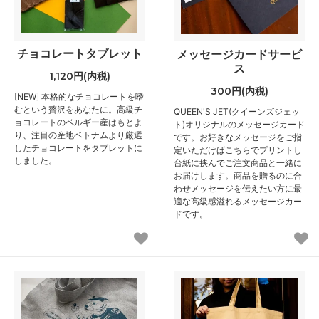
チョコレートタブレット
メッセージカードサービ
ス
1,120円(内税)
300円(内税)
[NEW] 本格的なチョコレートを嗜
むという贅沢をあなたに。高級チ
QUEEN'S JET(クイーンズジェッ
ョコレートのベルギー産はもとよ
ト)オリジナルのメッセージカード
り、注目の産地ベトナムより厳選
です。お好きなメッセージをご指
したチョコレートをタブレットに
定いただけばこちらでプリントし
しました。
台紙に挟んでご注文商品と一緒に
お届けします。商品を贈るのに合
わせメッセージを伝えたい方に最
適な高級感溢れるメッセージカー
ドです。