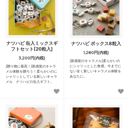
ナツハビ 缶入ミックスギ
ナツハビ ボックス8粒入
フトセット[20粒入]
1,280円(内税)
3,200円(内税)
[新感覚のキャラメル]柔らかいの
にシャリッとした食感。今までに
[贈り物に最高！]新感覚のキャラ
ない全く新しいキャラメル体験を
メル体験を贈ろう！柔らかいのに
あなたに。
シャリッとしている新しいキャラ
メル ナツハビの缶入ギフト。