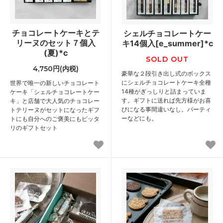
チョコレートケーキとテ
シェルチョコレートケー
リーヌのセット７個入
キ14個入[e_summer]*c
(夏)*c
SOLD OUT
4,750円(内税)
豪華な２段引き出し式のボックス
にシェルチョコレートケーキ全種
世界で唯一の新しいチョコレート
14種がぎっしりと詰まっていま
ケーキ「シェルチョコレートケー
す。ギフトに送れば先方様がお喜
キ」と店舗で大人気のチョコレー
びになる事間違いなし。パーティ
トテリーヌがセットになったギフ
ーなどにも。
トにも自分へのご褒美にもピッタ
リのギフトセット