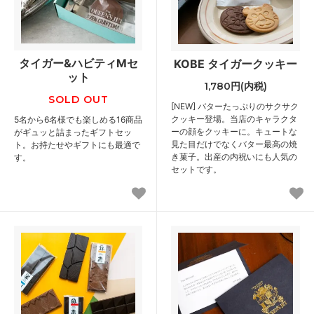
タイガー&ハビティMセ
KOBE タイガークッキー
ット
1,780円(内税)
SOLD OUT
[NEW] バターたっぷりのサクサク
クッキー登場。当店のキャラクタ
5名から6名様でも楽しめる16商品
ーの顔をクッキーに。キュートな
がギュッと詰まったギフトセッ
見た目だけでなくバター最高の焼
ト。お持たせやギフトにも最適で
き菓子。出産の内祝いにも人気の
す。
セットです。